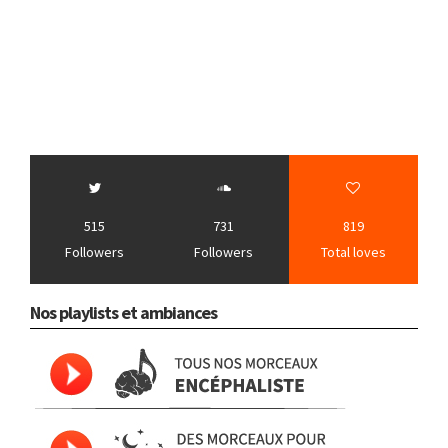
515
731
819
Followers
Followers
Total loves
Nos playlists et ambiances