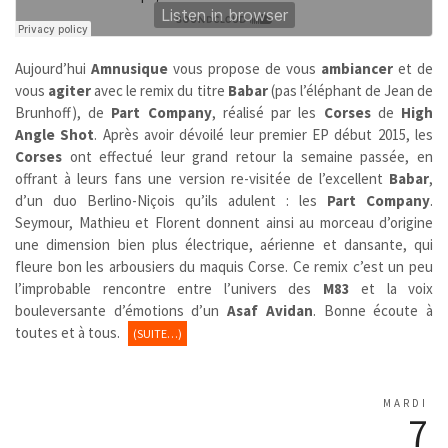
Aujourd’hui
Amnusique
vous propose de vous
ambiancer
et de
vous
agiter
avec le remix du titre
Babar
(pas l’éléphant de Jean de
Brunhoff), de
Part Company
, réalisé par les
Corses
de
High
Angle Shot
. Après avoir dévoilé leur premier EP début 2015, les
Corses
ont effectué leur grand retour la semaine passée, en
offrant à leurs fans une version re-visitée de l’excellent
Babar
,
d’un duo Berlino-Niçois qu’ils adulent : les
Part Company
.
Seymour, Mathieu et Florent donnent ainsi au morceau d’origine
une dimension bien plus électrique, aérienne et dansante, qui
fleure bon les arbousiers du maquis Corse. Ce remix c’est un peu
l’improbable rencontre entre l’univers des
M83
et la voix
bouleversante d’émotions d’un
Asaf Avidan
. Bonne écoute à
toutes et à tous.
(SUITE…)
MARDI
7