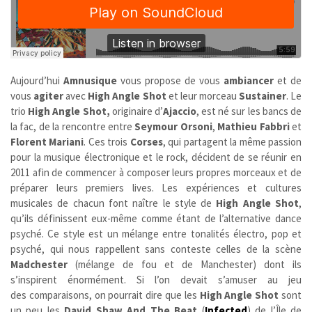
Aujourd’hui
Amnusique
vous propose de vous
ambiancer
et de
vous
agiter
avec
High Angle Shot
et leur morceau
Sustainer
. Le
trio
High Angle Shot,
originaire d’
Ajaccio
, est né sur les bancs de
la fac, de la rencontre entre
Seymour Orsoni
,
Mathieu Fabbri
et
Florent Mariani
. Ces trois
Corses
, qui partagent la même passion
pour la musique électronique et le rock, décident de se réunir en
2011 afin de commencer à composer leurs propres morceaux et de
préparer leurs premiers lives. Les expériences et cultures
musicales de chacun font naître le style de
High Angle Shot
,
qu’ils définissent eux-même comme étant de l’alternative dance
psyché. Ce style est un mélange entre tonalités électro, pop et
psyché, qui nous rappellent sans conteste celles de la scène
Madchester
(mélange de fou et de Manchester) dont ils
s’inspirent énormément. Si l’on devait s’amuser au jeu
des comparaisons, on pourrait dire que les
High Angle Shot
sont
un peu les
David Shaw And The Beat
(
Infected
) de l’Île de