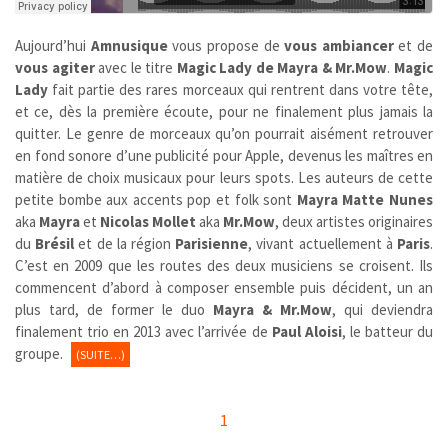
Aujourd’hui
Amnusique
vous propose de
vous ambiancer
et de
vous agiter
avec le titre
Magic Lady de Mayra & Mr.Mow
.
Magic
Lady
fait partie des rares morceaux qui rentrent dans votre tête,
et ce, dès la première écoute, pour ne finalement plus jamais la
quitter. Le genre de morceaux qu’on pourrait aisément retrouver
en fond sonore d’une publicité pour Apple, devenus les maîtres en
matière de choix musicaux pour leurs spots. Les auteurs de cette
petite bombe aux accents pop et folk sont
Mayra Matte Nunes
aka
Mayra
et
Nicolas Mollet
aka
Mr.Mow
, deux artistes originaires
du
Brésil
et de la région
Parisienne
, vivant actuellement à
Paris
.
C’est en 2009 que les routes des deux musiciens se croisent. Ils
commencent d’abord à composer ensemble puis décident, un an
plus tard, de former le duo
Mayra & Mr.Mow
, qui deviendra
finalement trio en 2013 avec l’arrivée de
Paul Aloisi
, le batteur du
groupe.
(SUITE…)
1