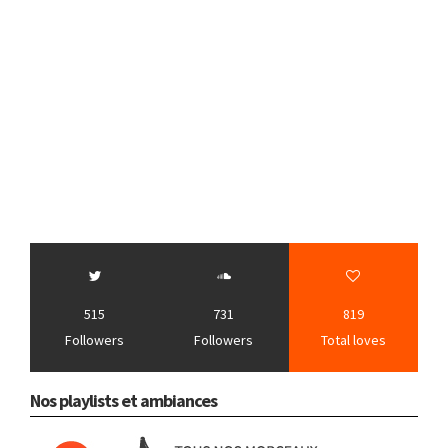
515
731
819
Followers
Followers
Total loves
Nos playlists et ambiances