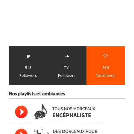
515
731
819
Followers
Followers
Total loves
Nos playlists et ambiances