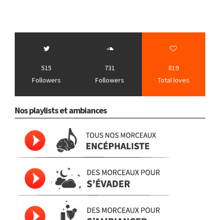
515
731
819
Followers
Followers
Total loves
Nos playlists et ambiances