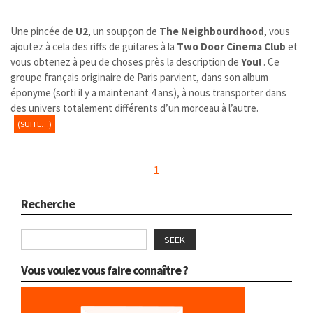
Une pincée de
U2
, un soupçon de
The Neighbourdhood
, vous
ajoutez à cela des riffs de guitares à la
Two Door Cinema Club
et
vous obtenez à peu de choses près la description de
You!
. Ce
groupe français originaire de Paris parvient, dans son album
éponyme (sorti il y a maintenant 4 ans), à nous transporter dans
des univers totalement différents d’un morceau à l’autre.
(SUITE…)
1
Recherche
SEEK
Vous voulez vous faire connaître ?