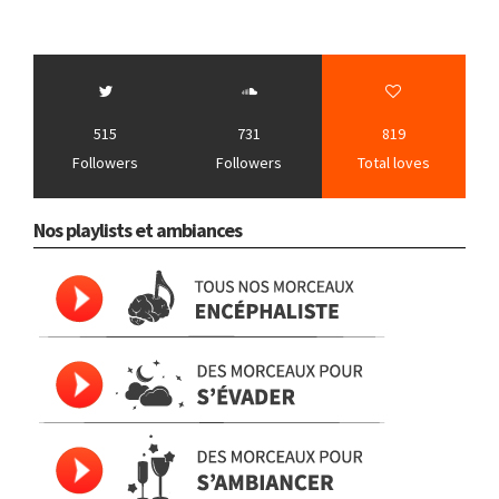
515
731
819
Followers
Followers
Total loves
Nos playlists et ambiances