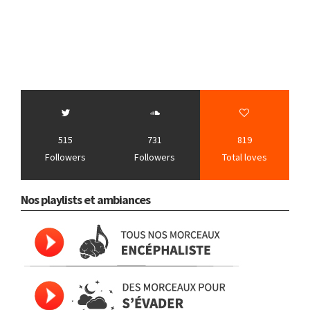
515
731
819
Followers
Followers
Total loves
Nos playlists et ambiances