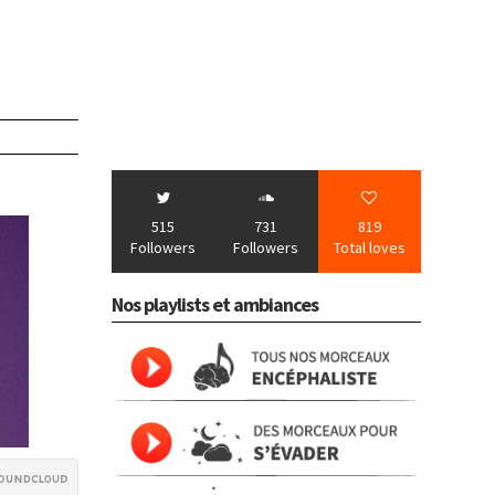
515
731
819
Followers
Followers
Total loves
Nos playlists et ambiances