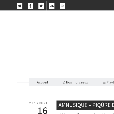
Accueil
♫ Nos morceaux
☰ Playl
VENDREDI
AMNUSIQUE – PIQÛRE 
16