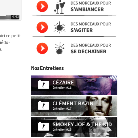
ici ce petit
Suédo-
e.
Nos Entretiens