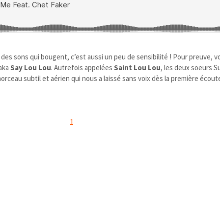
es sons qui bougent, c’est aussi un peu de sensibilité ! Pour preuve, vo
aka
Say Lou Lou
. Autrefois appelées
Saint Lou Lou
, les deux soeurs 
orceau subtil et aérien qui nous a laissé sans voix dès la première écout
1