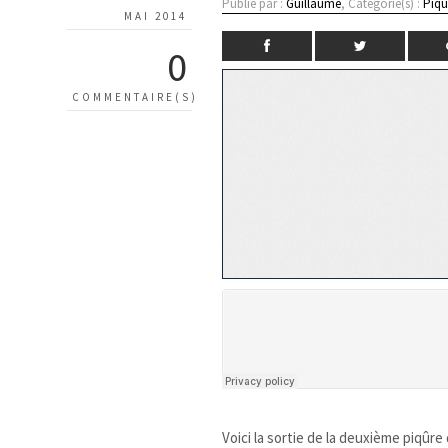
Publié par :
Guillaume
, Catégorie(s) :
Piqû
MAI 2014
0
COMMENTAIRE(S)
Voici la sortie de la deuxième piqûr