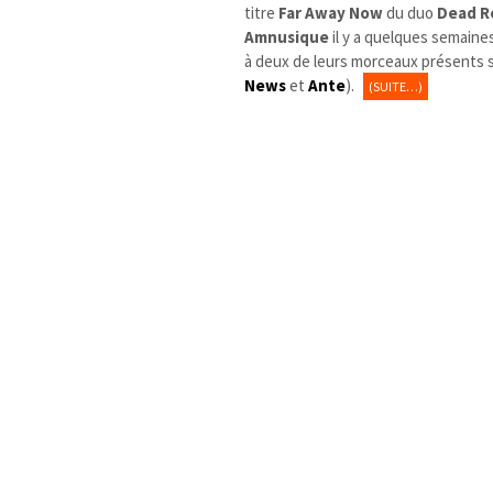
titre
Far Away Now
du duo
Dead R
Amnusique
il y a quelques semain
à deux de leurs morceaux présents 
News
et
Ante
).
(SUITE…)