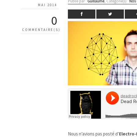
Publié par :
Guillaume
, Catégorie(s) :
Nos
MAI 2014
0
COMMENTAIRE(S)
Nous n’avions pas posté d’
Electro