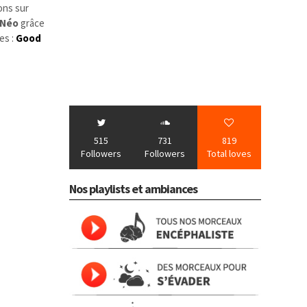
ons sur
 Néo
grâce
es :
Good
515
731
819
Followers
Followers
Total loves
Nos playlists et ambiances