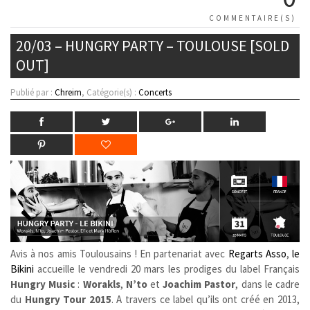
COMMENTAIRE(S)
20/03 – HUNGRY PARTY – TOULOUSE [SOLD
OUT]
Publié par :
Chreim
, Catégorie(s) :
Concerts
Avis à nos amis Toulousains ! En partenariat avec
Regarts Asso
,
le
Bikini
accueille le vendredi 20 mars les prodiges du label Français
Hungry Music
:
Worakls
,
N’to
et
Joachim Pastor
, dans le cadre
du
Hungry Tour 2015
. A travers ce label qu’ils ont créé en 2013,