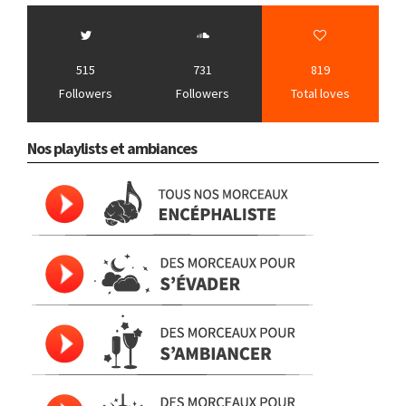
515
731
819
Followers
Followers
Total loves
Nos playlists et ambiances