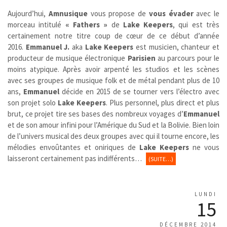
Aujourd’hui,
Amnusique
vous propose de
vous évader
avec le
morceau intitulé
« Fathers »
de
Lake Keepers
, qui est très
certainement notre titre coup de cœur de ce début d’année
2016.
Emmanuel J.
aka
Lake Keepers
est musicien, chanteur et
producteur de musique électronique
Parisien
au parcours pour le
moins atypique. Après avoir arpenté les studios et les scènes
avec ses groupes de musique folk et de métal pendant plus de 10
ans,
Emmanuel
décide en 2015 de se tourner vers l’électro avec
son projet solo
Lake Keepers
. Plus personnel, plus direct et plus
brut, ce projet tire ses bases des nombreux voyages d’
Emmanuel
et de son amour infini pour l’Amérique du Sud et la Bolivie. Bien loin
de l’univers musical des deux groupes avec qui il tourne encore, les
mélodies envoûtantes et oniriques de
Lake Keepers
ne vous
laisseront certainement pas indifférents…
(SUITE…)
LUNDI
15
DÉCEMBRE 2014