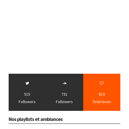
515
731
819
Followers
Followers
Total loves
Nos playlists et ambiances