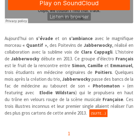
Aujourd’hui on
s’évade
et on
s’ambiance
avec le magnifique
morceau
« Quantif »
, des Poitevins de
Jabberwocky
, réalisé en
collaboration avec la sublime voix de
Clara Cappagli
. L’histoire
de
Jabberwocky
débute en 2013. Ce groupe d’électro
Français
est le fruit de la rencontre entre
Simon
,
Camille
et
Emmanuel
,
trois étudiants en médecine originaires de
Poitiers
. Quelques
mois après la création du trio,
Jabberwocky
passe des bancs de la
fac de médecine au tabouret de son «
Photomaton
» (en
featuring avec
Elodie Wildstars
) qui le propulsera en haut
du trône en velours rouge de la scène musicale
Française
. Ces
trois illustres inconnus et leur premier single allaient réaliser l’un
des plus gros cartons de cette année 2013.
(SUITE…)
1