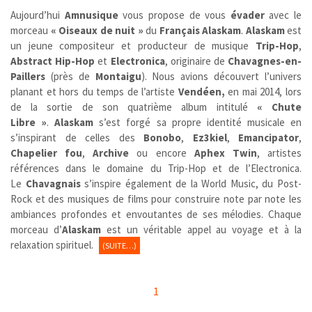
Aujourd’hui
Amnusique
vous propose de vous
évader
avec le
morceau
« Oiseaux de nuit »
du
Français
Alaskam
.
Alaskam
est
un jeune compositeur et producteur de musique
Trip-Hop
,
Abstract Hip-Hop
et
Electronica
, originaire de
Chavagnes-en-
Paillers
(près de
Montaigu
)
. Nous avions découvert l’univers
planant et hors du temps de l’artiste
Vendéen,
en mai 2014, lors
de la sortie de son quatrième album intitulé
« Chute
Libre »
.
Alaskam
s’est forgé sa propre identité musicale en
s’inspirant de celles des
Bonobo
,
Ez3kiel
,
Emancipator
,
Chapelier fou
,
Archive
ou encore
Aphex Twin
, artistes
références dans le domaine du Trip-Hop et de l’Electronica.
Le
Chavagnais
s’inspire également de la World Music, du Post-
Rock et des musiques de films pour construire note par note les
ambiances profondes et envoutantes de ses mélodies. Chaque
morceau d’
Alaskam
est un véritable appel au voyage et à la
relaxation spirituel.
(SUITE…)
1