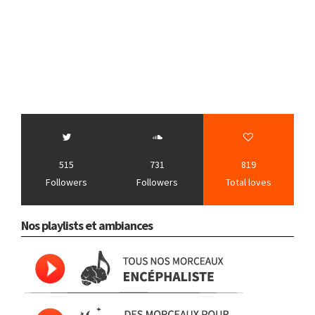
515
731
819
Followers
Followers
Total loves
Nos playlists et ambiances