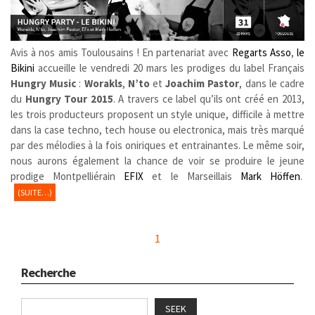
Avis à nos amis Toulousains ! En partenariat avec
Regarts Asso
,
le
Bikini
accueille le vendredi 20 mars les prodiges du label Français
Hungry Music
:
Worakls
,
N’to
et
Joachim Pastor
, dans le cadre
du
Hungry Tour 2015
. A travers ce label qu’ils ont créé en 2013,
les trois producteurs proposent un style unique, difficile à mettre
dans la case techno, tech house ou electronica, mais très marqué
par des mélodies à la fois oniriques et entrainantes. Le même soir,
nous aurons également la chance de voir se produire le jeune
prodige Montpelliérain
EFIX
et le Marseillais
Mark Höffen
.
(SUITE…)
1
Recherche
SEEK