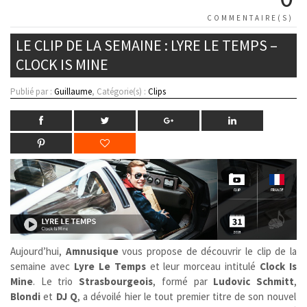
COMMENTAIRE(S)
LE CLIP DE LA SEMAINE : LYRE LE TEMPS –
CLOCK IS MINE
Publié par :
Guillaume
, Catégorie(s) :
Clips
Aujourd’hui,
Amnusique
vous propose de découvrir le clip de la
semaine avec
Lyre Le Temps
et leur morceau intitulé
Clock Is
Mine
. Le trio
Strasbourgeois
, formé par
Ludovic Schmitt
,
Blondi
et
DJ Q
, a dévoilé hier le tout premier titre de son nouvel