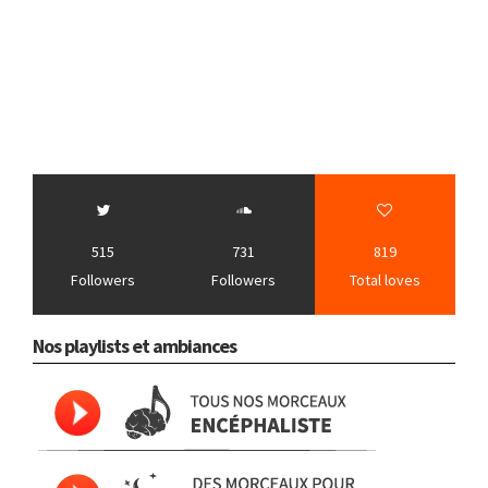
515
731
819
Followers
Followers
Total loves
Nos playlists et ambiances