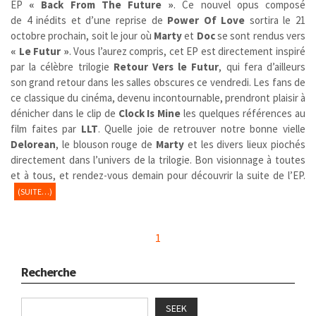
EP
« Back From The Future »
.
Ce nouvel opus composé
de 4 inédits et d’une reprise de
Power Of Love
sortira le 21
octobre prochain, soit le jour où
Marty
et
Doc
se sont rendus vers
« Le Futur »
. Vous l’aurez compris, cet EP est directement inspiré
par la célèbre trilogie
Retour Vers le Futur
,
qui fera d’ailleurs
son grand retour dans les salles obscures ce vendredi. Les fans de
ce classique du cinéma, devenu incontournable, prendront plaisir à
dénicher dans le clip de
Clock Is Mine
les quelques références au
film faites par
LLT
. Quelle joie de retrouver notre bonne vielle
Delorean
, le blouson rouge de
Marty
et les divers lieux piochés
directement dans l’univers de la trilogie. Bon visionnage à toutes
et à tous, et rendez-vous demain pour découvrir la suite de l’EP.
(SUITE…)
1
Recherche
SEEK