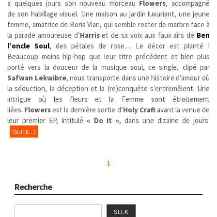
a quelques jours son nouveau morceau
Flowers
, accompagné
de son habillage visuel. Une maison au jardin luxuriant, une jeune
femme, amatrice de Boris Vian, qui semble rester de marbre face à
la parade amoureuse d’
Harris
et de sa voix aux faux airs de
Ben
l’oncle Soul
, des pétales de rose… Le décor est planté !
Beaucoup moins hip-hop que leur titre précédent et bien plus
porté vers la douceur de la musique soul, ce single, clipé par
Safwan Lekwibre
,
nous transporte dans une histoire d’amour où
la séduction, la déception et la (re)conquête s’entremêlent. Une
intrigue où les fleurs et la Femme sont étroitement
liées.
Flowers
est la dernière sortie d’
Holy Craft
avant la venue de
leur premier EP, intitulé
« Do It »
, dans une dizaine de jours.
(SUITE…)
1
Recherche
SEEK