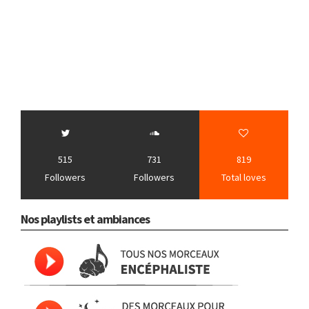
515
731
819
Followers
Followers
Total loves
Nos playlists et ambiances