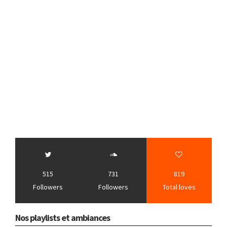
515
731
819
Followers
Followers
Total loves
Nos playlists et ambiances