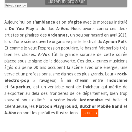
Aujourd’hui on
s’ambiance
et on
s’agite
avec le morceau intitulé
« Do You Play »
du duo
A-Vox
. Nous avions connu ces deux
artistes originaires des
Ardennes,
un peu par hasard en avril 2013,
lors d’une scène ouverte organisée par le festival du
Aymon Folk
.
Et comme le veut l’expression populaire, le hasard fait parfois très
bien les choses.
A-Vox
fût la grande surprise de cette soirée
placée sous le signe de la découverte. Ces deux jeunes musiciens
âgés d’à peine 20 ans occupent la scène avec une énergie, une
verve et un professionnalisme dignes des plus grands. Leur «
rock-
electro-pop
» ravageur, à mi chemin entre
Indochine
et
Superbus
,
est un véritable vent de fraicheur qui mérite de
s’exporter au delà des frontières de ce département, bien trop
souvent sous-estimé. La scène locale
Ardennaise
est belle et
talentueuse, les
Platoon Playground
,
Butcher Mobile Band
et
A-Vox
en sont les parfaites illustrations.
(SUITE…)