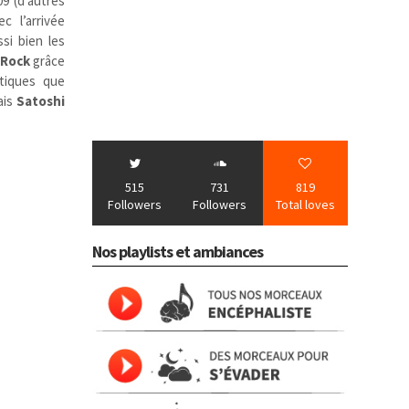
9 (d’autres
c l’arrivée
si bien les
Rock
grâce
ctiques que
ais
Satoshi
515
731
819
Followers
Followers
Total loves
Nos playlists et ambiances