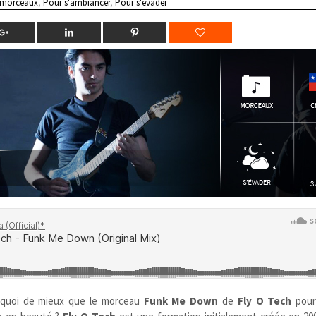
 morceaux
,
Pour s'ambiancer
,
Pour s'évader
rs quoi de mieux que le morceau
Funk Me Down
de
Fly O Tech
pou