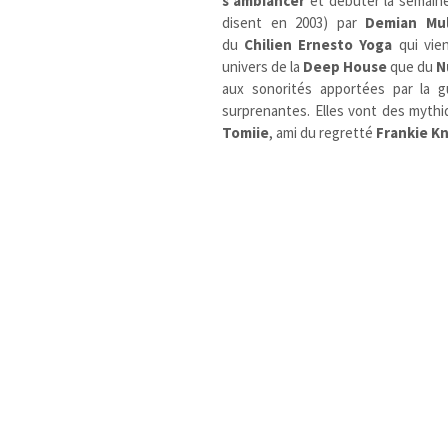
s’ambiancer
et débuter la semain
disent en 2003) par
Demian Mul
du
Chilien
Ernesto Yoga
qui vie
univers de la
Deep House
que du
N
aux sonorités apportées par la g
surprenantes. Elles vont des myth
Tomiie
, ami du regretté
Frankie K