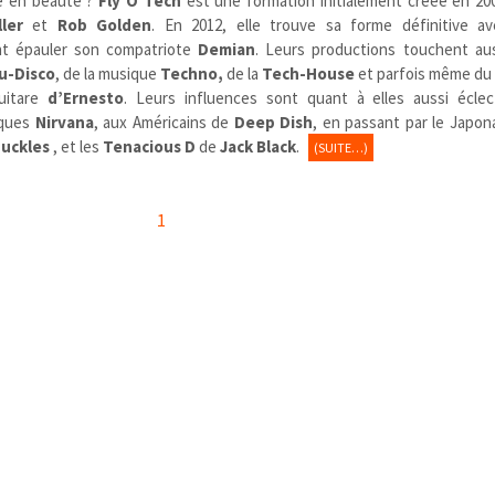
e en beauté ?
Fly O Tech
est une formation initialement créée en 200
ler
et
Rob Golden
. En 2012, elle trouve sa forme définitive ave
nt épauler son compatriote
Demian
. Leurs productions touchent aus
u-Disco
, de la musique
Techno,
de la
Tech-House
et parfois même du
uitare
d’Ernesto
. Leurs influences sont quant à elles aussi écle
iques
Nirvana
, aux Américains de
Deep Dish
, en passant par le Japon
nuckles
, et les
Tenacious D
de
Jack Black
.
(SUITE…)
1