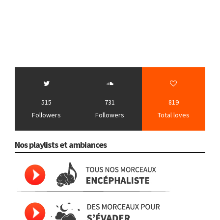
515
731
819
Followers
Followers
Total loves
Nos playlists et ambiances