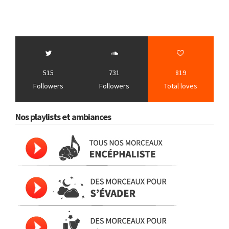
515
731
819
Followers
Followers
Total loves
Nos playlists et ambiances