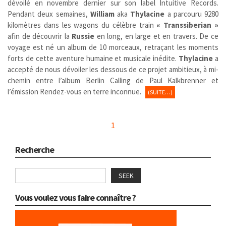
dévoilé en novembre dernier sur son label Intuitive Records.
Pendant deux semaines,
William
aka
Thylacine
a parcouru 9280
kilomètres dans les wagons du célèbre train
« Transsiberian »
afin de découvrir la
Russie
en long, en large et en travers. De ce
voyage est né un album de 10 morceaux, retraçant les moments
forts de cette aventure humaine et musicale inédite.
Thylacine
a
accepté de nous dévoiler les dessous de ce projet ambitieux, à mi-
chemin entre l’album Berlin Calling de Paul Kalkbrenner et
l’émission Rendez-vous en terre inconnue.
(SUITE…)
1
Recherche
SEEK
Vous voulez vous faire connaître ?