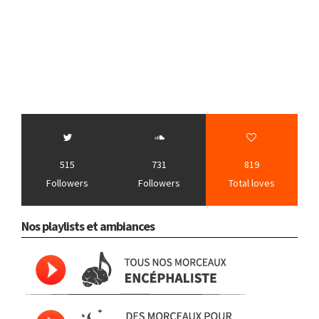
515
731
819
Followers
Followers
Total loves
Nos playlists et ambiances