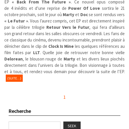
EP
« Back From The Future »
.
Ce nouvel opus composé
de 4 inédits et d’une reprise de
Power Of Love
sortira le 21
octobre prochain, soit le jour où
Marty
et
Doc
se sont rendus vers
« Le Futur »
. Vous l’aurez compris, cet EP est directement inspiré
par la célèbre trilogie
Retour Vers le Futur
,
qui fera d’ailleurs
son grand retour dans les salles obscures ce vendredi. Les fans de
ce classique du cinéma, devenu incontournable, prendront plaisir à
dénicher dans le clip de
Clock Is Mine
les quelques références au
film faites par
LLT
. Quelle joie de retrouver notre bonne vielle
Delorean
, le blouson rouge de
Marty
et les divers lieux piochés
directement dans l’univers de la trilogie. Bon visionnage à toutes
et à tous, et rendez-vous demain pour découvrir la suite de l’EP.
(SUITE…)
1
Recherche
SEEK