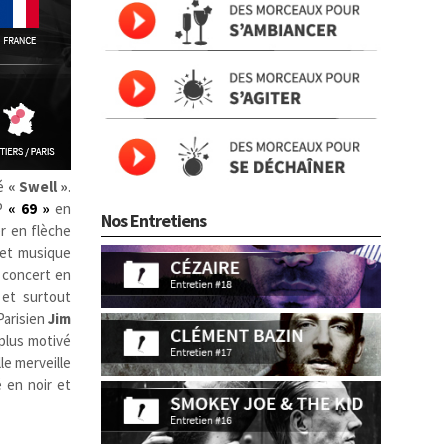
lé
« Swell »
.
EP
« 69 »
en
Nos Entretiens
er en flèche
 et musique
e concert en
 et surtout
Parisien
Jim
 plus motivé
le merveille
é en noir et