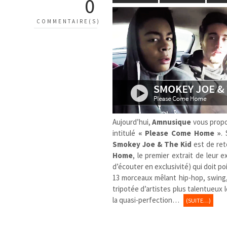
0
COMMENTAIRE(S)
Aujourd’hui,
Amnusique
vous propo
intitulé
« Please Come Home »
.
Smokey Joe & The Kid
est de reto
Home
, le premier extrait de leur
d’écouter en exclusivité) qui doit p
13 morceaux mêlant hip-hop, swing, 
tripotée d’artistes plus talentueux 
la quasi-perfection…
(SUITE…)