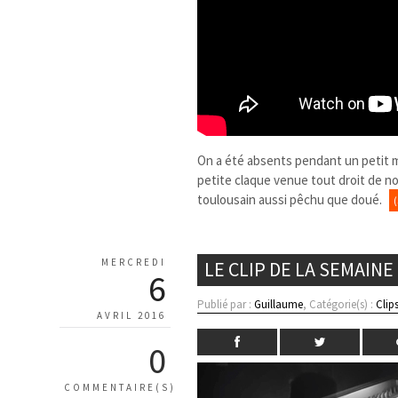
On a été absents pendant un petit m
petite claque venue tout droit de not
toulousain aussi pêchu que doué.
MERCREDI
LE CLIP DE LA SEMAINE
6
Publié par :
Guillaume
, Catégorie(s) :
Clip
AVRIL 2016
0
COMMENTAIRE(S)