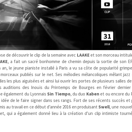
e de découvrir le clip de la semaine avec
LAAKE
et son morceau intitu
AAKE
, a fait un sacré bonhomme de chemin depuis la sortie de son 
n an, le jeune pianiste installé à Paris a vu sa côte de popularité grimp
ts morceaux publiés sur le net. Ses mélodies mélancoliques mêlant jazz
les les plus aiguisées et ainsi lui ouvrir les portes de plusieurs salles d
des auditions des Inouïs du Printemps de Bourges en février dernier
upe également du Lyonnais
Sin Tiempo
, du duo
Kaben
et ou encore du 
e idée de le faire signer dans ses rangs. Fort de ses récents succès et
emis au travail en ce début d’année 2016 en produisant
Swell
, une nouvel
ret, qui a également donné lieu à la création d’un clip intimiste tourn