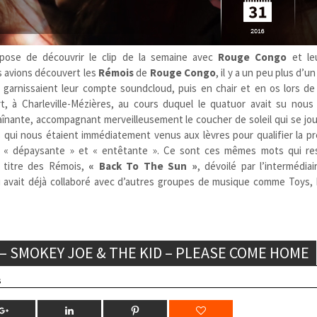
ose de découvrir le clip de la semaine avec
Rouge Congo
et l
s avions découvert les
Rémois
de
Rouge Congo
, il y a un peu plus d’u
ui garnissaient leur compte soundcloud, puis
en chair et en os lors de
rt, à Charleville-Mézières, au cours duquel le quatuor avait su nous
aînante, accompagnant merveilleusement le coucher de soleil qui se jou
ifs qui nous étaient immédiatement venus aux lèvres pour qualifier la p
», « dépaysante » et « entêtante ». Ce sont ces mêmes mots qui re
u titre des Rémois,
« Back To The Sun »
, dévoilé par l’intermédiai
i avait déjà collaboré avec d’autres groupes de musique comme Toys, 
E – SMOKEY JOE & THE KID – PLEASE COME HOME
s