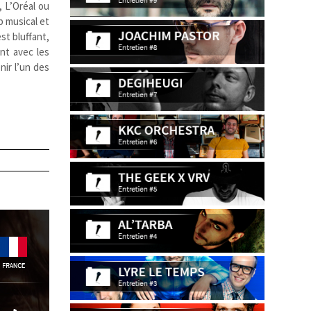
, L’Oréal ou
p musical et
st bluffant,
ent avec les
nir l’un des