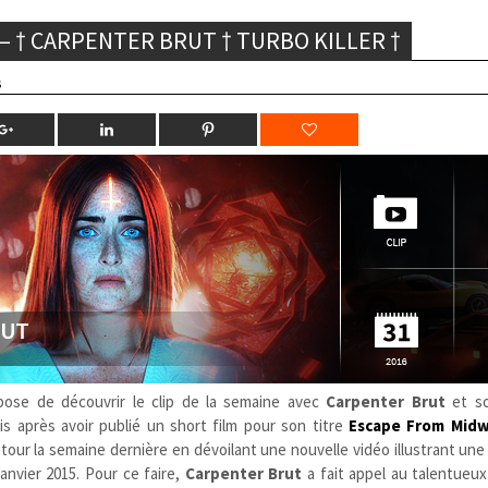
 – † CARPENTER BRUT † TURBO KILLER †
s
ose de découvrir le clip de la semaine avec
Carpenter Brut
et s
s après avoir publié un short film pour son titre
Escape From Midwi
tour la semaine dernière en dévoilant une nouvelle vidéo illustrant une
janvier 2015. Pour ce faire,
Carpenter Brut
a fait appel au talentueux