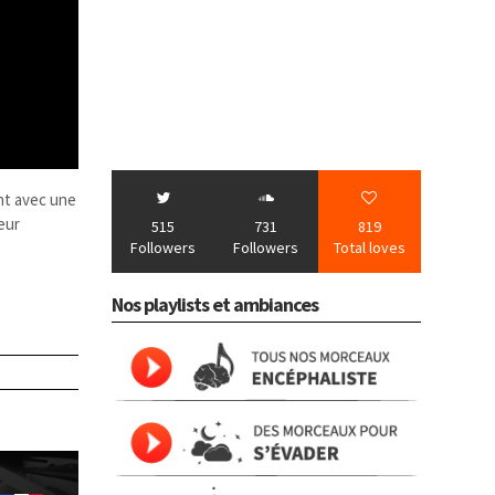
nt avec une
eur
515
731
819
Followers
Followers
Total loves
Nos playlists et ambiances