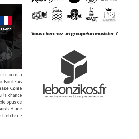
Vous cherchez un groupe/un musicien ?
eur morceau
so-Bordelais
ease Come
u la chance
able opus de
ourés d’une
 l’orbite de