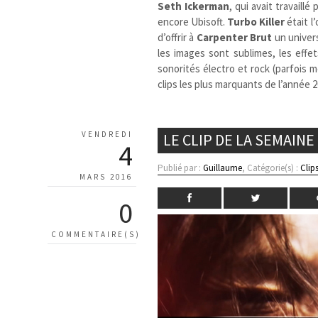
Seth Ickerman
, qui avait travaill
encore Ubisoft.
Turbo Killer
était l
d’offrir à
Carpenter Brut
un univers
les images sont sublimes, les effet
sonorités électro et rock (parfois 
clips les plus marquants de l’année
VENDREDI
LE CLIP DE LA SEMAIN
4
Publié par :
Guillaume
, Catégorie(s) :
Clip
MARS 2016
0
COMMENTAIRE(S)