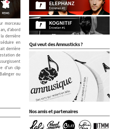
eur morceau
n an, d’abord
 la dernière
 séduire en
Qui veut des Amnusticks ?
ait derrière
restation de
ssurgissent
re d’un clip
Balinger ou
Nos amis et partenaires