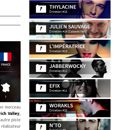
on morceau
ch Valley
,
 autre piste
 réalisateur