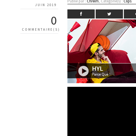
Publié par :
Chreim
, Catégorie(s) :
Clips
JUIN 2019
0
COMMENTAIRE(S)