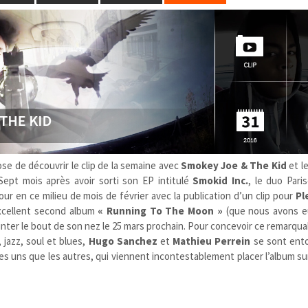
se de découvrir le clip de la semaine avec
Smokey Joe & The Kid
et l
 Sept mois après avoir sorti son EP intitulé
Smokid Inc.
, le duo Pari
ur en ce milieu de mois de février avec la publication d’un clip pour
Pl
 excellent second album
« Running To The Moon »
(que nous avons e
ointer le bout de son nez le 25 mars prochain. Pour concevoir ce remarqu
jazz, soul et blues,
Hugo Sanchez
et
Mathieu Perrein
se sont ent
les uns que les autres, qui viennent incontestablement placer l’album sur