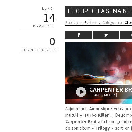
LUNDI
LE CLIP DE LA SEMAINE
14
Publié par :
Guillaume
, Catégorie(s) :
Clip
MARS 2016
0
COMMENTAIRE(S)
Aujourd’hui,
Amnusique
vous prop
intitulé
« Turbo Killer »
. Deux moi
Carpenter Brut
a fait son grand re
de son album
« Trilogy »
sorti en 