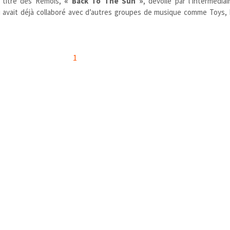
u titre des Rémois,
« Back To The Sun »
, dévoilé par l’intermédiai
i avait déjà collaboré avec d’autres groupes de musique comme Toys, 
1