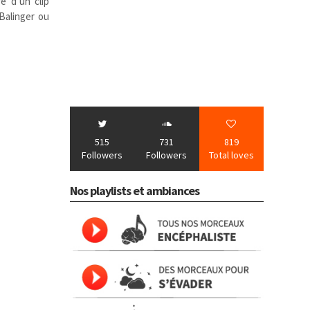
re d’un clip
Balinger ou
515
731
819
Followers
Followers
Total loves
Nos playlists et ambiances