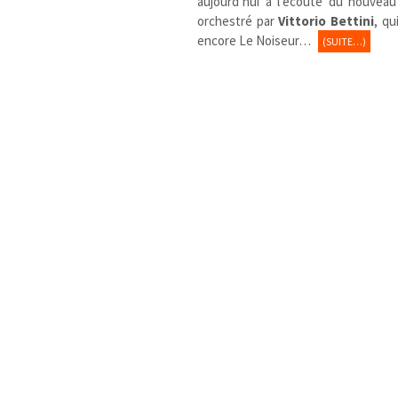
aujourd’hui à l’écoute du nouvea
orchestré par
Vittorio Bettini
, qu
encore Le Noiseur…
(SUITE…)