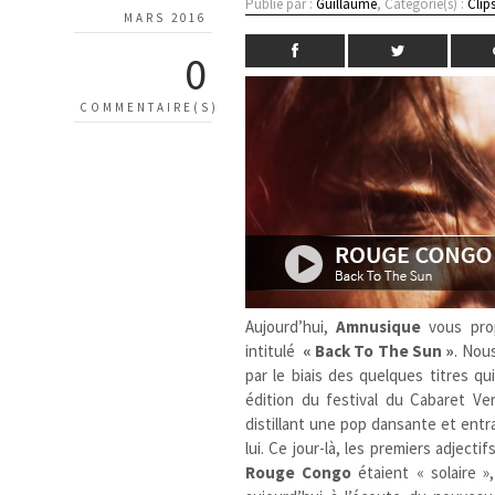
Publié par :
Guillaume
, Catégorie(s) :
Clip
MARS 2016
0
COMMENTAIRE(S)
Aujourd’hui,
Amnusique
vous prop
intitulé
« Back To The Sun »
. Nou
par le biais des quelques titres q
édition du festival du Cabaret Ve
distillant une pop dansante et entr
lui. Ce jour-là, les premiers adject
Rouge Congo
étaient « solaire 