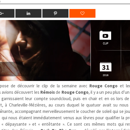
s
ose de découvrir le clip de la semaine avec
Rouge Congo
et l
s avions découvert les
Rémois
de
Rouge Congo
, il y a un peu plus d’u
ui garnissaient leur compte soundcloud, puis
en chair et en os lors de
rt, à Charleville-Mézières, au cours duquel le quatuor avait su nous
aînante, accompagnant merveilleusement le coucher de soleil qui se jou
ifs qui nous étaient immédiatement venus aux lèvres pour qualifier la p
», « dépaysante » et « entêtante ». Ce sont ces mêmes mots qui re