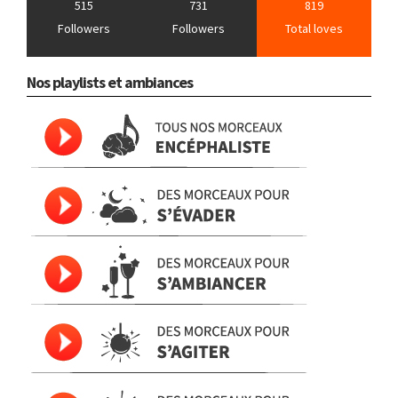
515
731
819
Followers
Followers
Total loves
Nos playlists et ambiances