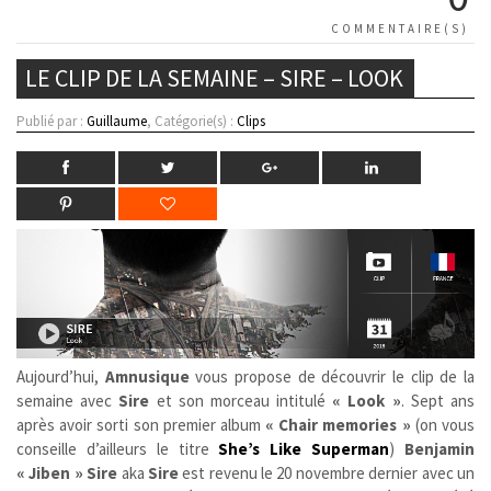
COMMENTAIRE(S)
LE CLIP DE LA SEMAINE – SIRE – LOOK
Publié par :
Guillaume
, Catégorie(s) :
Clips
Aujourd’hui,
Amnusique
vous propose de découvrir le clip de la
semaine avec
Sire
et son morceau intitulé
« Look »
. Sept ans
après avoir sorti son premier album
« Chair memories »
(on vous
conseille d’ailleurs le titre
She’s Like Superman
)
Benjamin
« Jiben » Sire
aka
Sire
est revenu le 20 novembre dernier avec un