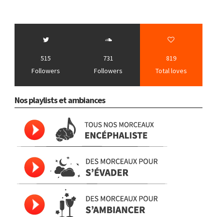
515
731
819
Followers
Followers
Total loves
Nos playlists et ambiances