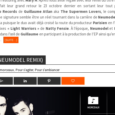
en featuring avec
Mary H
. Après nous avoir régalé avec leur remix du titre
ait leur grand retour le 23 octobre dernier en sortant leur tout
p Records
de
Guillaume Atlan
aka
The Supermen Lovers
,
le com
te signature semble être un réel tournant dans la carrière de
Neumode
a puisque le duo avait déjà croisé la route du producteur
Parisien
en f
mixes
« Light Warriors
»
de
Natty Fensie
. À l’époque,
Neumodel
et
 dans l’œil de
Guillaume
en participant à la production de l’EP ainsi qu’
…
(SUITE…)
(NEUMODEL REMIX)
 morceaux
,
Pour s'agiter
,
Pour s'ambiancer