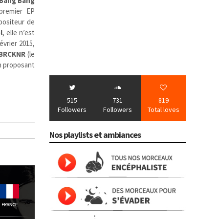
Bang Bang
 premier EP
positeur de
l
, elle n’est
évrier 2015,
BRCKNR
(le
en proposant
515
731
819
Followers
Followers
Total loves
Nos playlists et ambiances