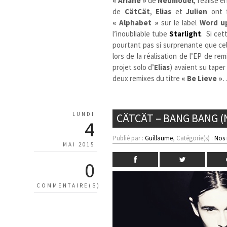
« Ariane »
de
Neumodel
, réalisé 
de
CätCät
,
Elias
et
Julien
ont f
« Alphabet »
sur le label
Word u
l’inoubliable tube
Starlight
.
Si cet
pourtant pas si surprenante que cel
lors de la réalisation de l’EP de re
projet solo d’
Elias
) avaient su taper
deux remixes du titre
« Be Lieve »
LUNDI
CÄTCÄT – BANG BANG 
4
Publié par :
Guillaume
, Catégorie(s) :
Nos
MAI 2015
0
COMMENTAIRE(S)