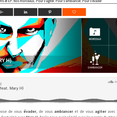
ms et EP
,
Nos morceaux
,
Pour s'agiter
,
Pour s'ambiancer
,
Pour s'évader
pose de vous
évader
, de vous
ambiancer
et de vous
agiter
avec 