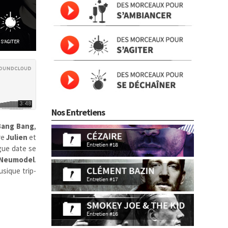
Nos Entretiens
Bang Bang
,
re
Julien
et
ngue date se
Neumodel
.
usique trip-