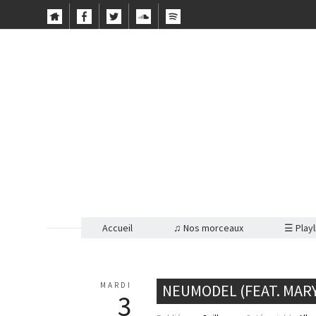
Accueil
♫ Nos morceaux
☰ Playl
MARDI
NEUMODEL (FEAT. MARY
3