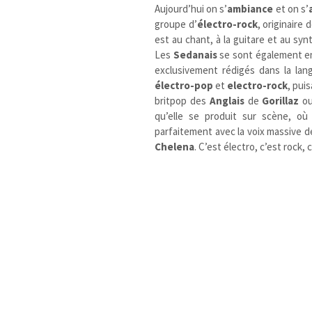
Aujourd’hui on s’
ambiance
et on s’
groupe d’
électro-rock
, originaire 
est au chant, à la guitare et au sy
Les
Sedanais
se sont également e
exclusivement rédigés dans la la
électro-pop
et
electro-rock
, pui
britpop des
Anglais
de
Gorillaz
ou
qu’elle se produit sur scène, où
parfaitement avec la voix massive d
Chelena
. C’est électro, c’est rock