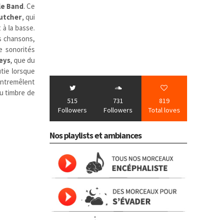
le Band
. Ce
utcher
, qui
 à la basse.
s chansons,
e sonorités
eys
, que du
tie lorsque
entremêlent
u timbre de
515
731
819
Followers
Followers
Total loves
Nos playlists et ambiances