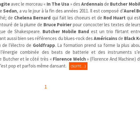
agite
avec le morceau «
In The Usa
» des
Ardennais
de
Butcher Mobi
de
Sedan
, a vu le jour à la fin des années 2011. Il est composé d’
Aurel B
nthé; de
Chelena Bernard
qui fait les choeurs et de
Rod Huart
qui est
ntouré de la plume de
Bruce Poirier
pour concocter les textes de leur
ngue de Shakespeare.
Butcher Mobile Band
est un trio flirtant entr
sant aussi bien ses références du blues-rock des
Américains
de
Black K
 de l’électro de
Goldfrapp
. La formation prend sa forme la plus abou
 l’énergie combinée des beats de batterie et des instruments s’
e Butcher et le côté très «
Florence Welch
» (Florence And Machine) d
, c’est pop et parfois même dansant.
(SUITE…)
1