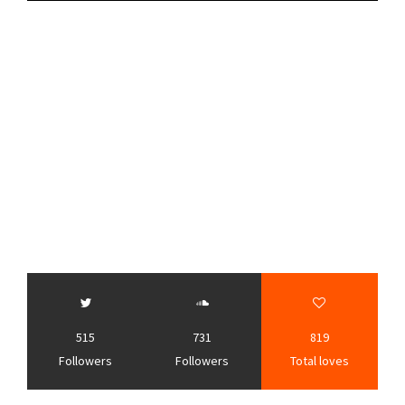
515
731
819
Followers
Followers
Total loves