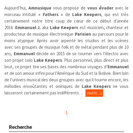
Aujourd’hui,
Amnusique
vous propose de
vous évader
avec le
morceau intitulé
« Fathers »
de
Lake Keepers
, qui est très
certainement notre titre coup de cœur de ce début d’année
2016.
Emmanuel J.
aka
Lake Keepers
est musicien, chanteur et
producteur de musique électronique
Parisien
au parcours pour le
moins atypique. Après avoir arpenté les studios et les scènes
avec ses groupes de musique folk et de métal pendant plus de 10
ans,
Emmanuel
décide en 2015 de se tourner vers l’électro avec
son projet solo
Lake Keepers
. Plus personnel, plus direct et plus
brut, ce projet tire ses bases des nombreux voyages d’
Emmanuel
et de son amour infini pour l’Amérique du Sud et la Bolivie. Bien loin
de l’univers musical des deux groupes avec qui il tourne encore, les
mélodies envoûtantes et oniriques de
Lake Keepers
ne vous
laisseront certainement pas indifférents…
(SUITE…)
1
Recherche