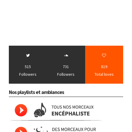
515
731
819
Followers
Followers
Total loves
Nos playlists et ambiances