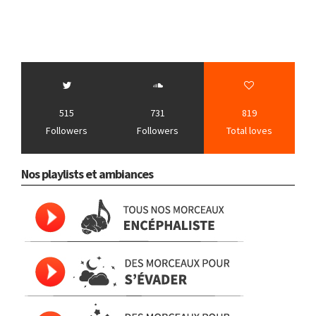
515
731
819
Followers
Followers
Total loves
Nos playlists et ambiances