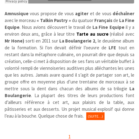
Amnusique
vous propose de vous
agiter
et de vous
déchaîner
avec le morceau
« Talkin Pastry »
du quatuor
Français
de
La Fine
Equipe
. Nous avions découvert le travail de
La Fine Equipe
il y a
environ deux ans, grâce à leur titre
Tarte au sucre
(réalisé avec
Mr Hone)
sorti
en 2011
sur
La Boulangerie 2
, le deuxième album
de la formation. Si l’on devait définir l’oeuvre de
LFE
tout en
restant dans la métaphore culinaire, on pourrait dire que depuis sa
création, celle-ci met à disposition de ses fans un véritable buffet à
volonté rempli de viennoiseries auditives plus alléchantes les unes
que les autres. Jamais avare quand il s’agit de partager son art, le
groupe offre en moyenne plus d’une trentaine de morceaux à se
mettre sous la dent dans chacun des albums de sa trilogie
La
Boulangerie
. La plupart des titres de leurs productions font
d’ailleurs référence à cet art, aux plaisirs de la table, aux
pâtisseries et aux desserts. Un projet musical explosif qui donne
l’eau à la bouche. Quelque chose de frais.
(SUITE…)
1