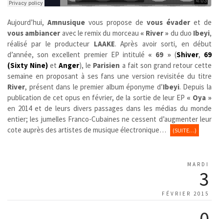
Aujourd’hui,
Amnusique
vous propose de
vous évader
et de
vous ambiancer
avec le remix du morceau
« River »
du duo
Ibeyi
,
réalisé par le producteur
LAAKE
. Après avoir sorti, en début
d’année, son excellent premier EP intitulé
« 69 »
(
Shiver
,
69
(Sixty Nine)
et
Anger
), le
Parisien
a fait son grand retour cette
semaine en proposant à ses fans une version revisitée du titre
River
, présent dans le premier album éponyme d’
Ibeyi
. Depuis la
publication de cet opus en février, de la sortie de leur EP
« Oya »
en 2014 et de leurs divers passages dans les médias du monde
entier; les jumelles Franco-Cubaines ne cessent d’augmenter leur
cote auprès des artistes de musique électronique…
(SUITE…)
MARDI
3
FÉVRIER 2015
0