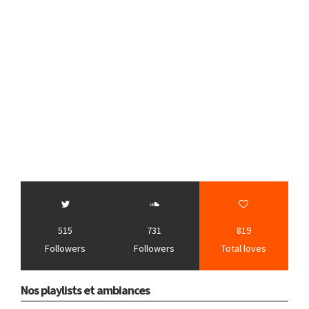
515
731
819
Followers
Followers
Total loves
Nos playlists et ambiances