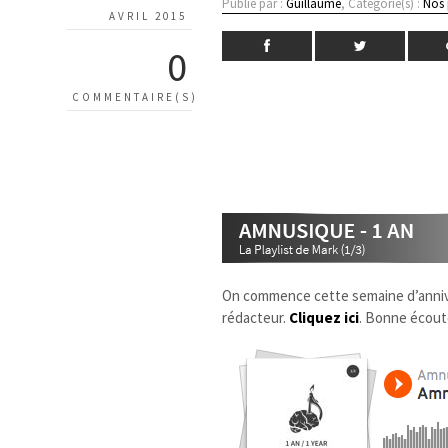
Publié par :
Guillaume
, Catégorie(s) :
Nos 
AVRIL 2015
0
COMMENTAIRE(S)
On commence cette semaine d’anniv
rédacteur.
Cliquez ici
. Bonne écoute