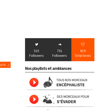
515
731
819
Followers
Followers
Total loves
SUITE…)
Nos playlists et ambiances