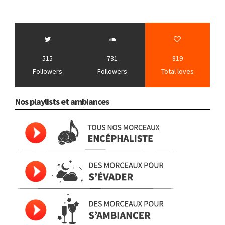
515
731
819
Followers
Followers
Total loves
Nos playlists et ambiances