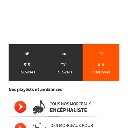
515
731
819
Followers
Followers
Total loves
Nos playlists et ambiances