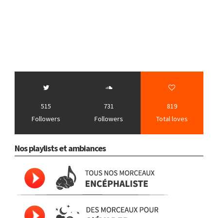
515
731
819
Followers
Followers
Total loves
Nos playlists et ambiances