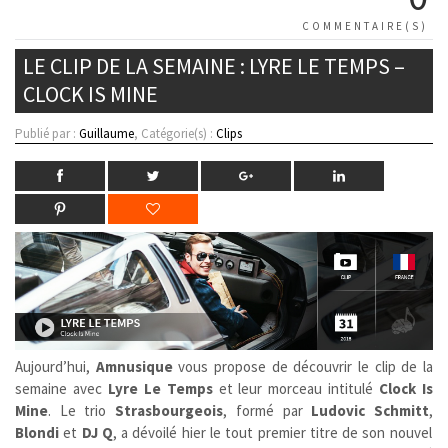
COMMENTAIRE(S)
LE CLIP DE LA SEMAINE : LYRE LE TEMPS –
CLOCK IS MINE
Publié par :
Guillaume
, Catégorie(s) :
Clips
Aujourd’hui,
Amnusique
vous propose de découvrir le clip de la
semaine avec
Lyre Le Temps
et leur morceau intitulé
Clock Is
Mine
. Le trio
Strasbourgeois
, formé par
Ludovic Schmitt
,
Blondi
et
DJ Q
, a dévoilé hier le tout premier titre de son nouvel