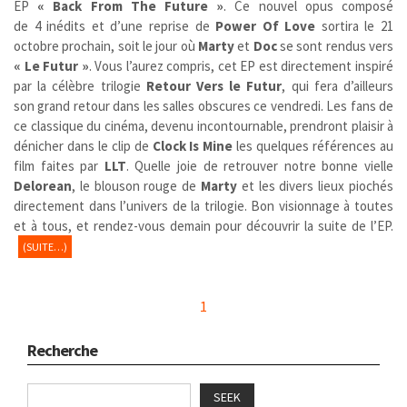
EP
« Back From The Future »
.
Ce nouvel opus composé
de 4 inédits et d’une reprise de
Power Of Love
sortira le 21
octobre prochain, soit le jour où
Marty
et
Doc
se sont rendus vers
« Le Futur »
. Vous l’aurez compris, cet EP est directement inspiré
par la célèbre trilogie
Retour Vers le Futur
,
qui fera d’ailleurs
son grand retour dans les salles obscures ce vendredi. Les fans de
ce classique du cinéma, devenu incontournable, prendront plaisir à
dénicher dans le clip de
Clock Is Mine
les quelques références au
film faites par
LLT
. Quelle joie de retrouver notre bonne vielle
Delorean
, le blouson rouge de
Marty
et les divers lieux piochés
directement dans l’univers de la trilogie. Bon visionnage à toutes
et à tous, et rendez-vous demain pour découvrir la suite de l’EP.
(SUITE…)
1
Recherche
SEEK