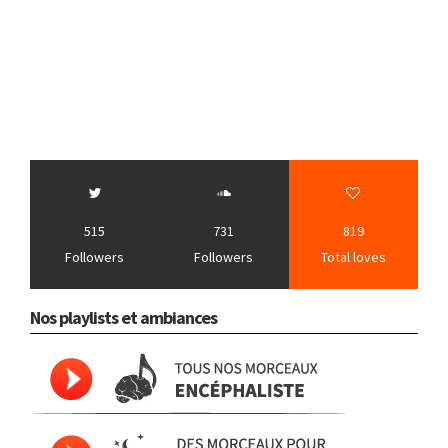
515
731
819
Followers
Followers
Total loves
Nos playlists et ambiances