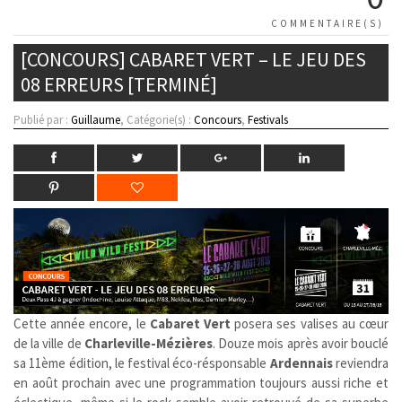
COMMENTAIRE(S)
[CONCOURS] CABARET VERT – LE JEU DES
08 ERREURS [TERMINÉ]
Publié par :
Guillaume
, Catégorie(s) :
Concours
,
Festivals
Cette année encore, le
Cabaret Vert
posera ses valises au cœur
de la ville de
Charleville-Mézières
. Douze mois après avoir bouclé
sa 11ème édition, le festival éco-résponsable
Ardennais
reviendra
en août prochain avec une programmation toujours aussi riche et