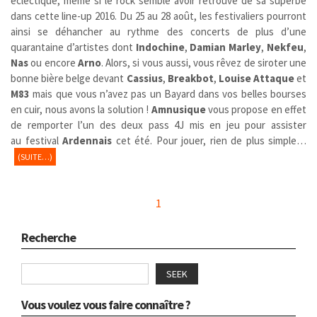
éclectique, même si le rock semble avoir retrouvé de sa superbe
dans cette line-up 2016. Du 25 au 28 août, les festivaliers pourront
ainsi se déhancher au rythme des concerts de plus d’une
quarantaine d’artistes dont
Indochine
,
Damian Marley
,
Nekfeu
,
Nas
ou encore
Arno
. Alors, si vous aussi, vous rêvez de siroter une
bonne bière belge devant
Cassius
,
Breakbot
,
Louise Attaque
et
M83
mais que vous n’avez pas un Bayard dans vos belles bourses
en cuir, nous avons la solution !
Amnusique
vous propose en effet
de remporter l’un des deux pass 4J mis en jeu pour assister
au festival
Ardennais
cet été. Pour jouer, rien de plus simple…
(SUITE…)
1
Recherche
SEEK
Vous voulez vous faire connaître ?