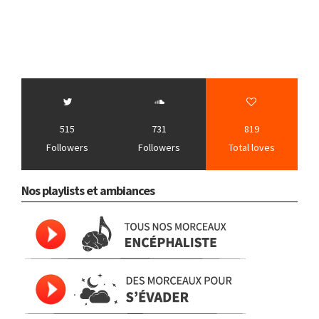
515
731
819
Followers
Followers
Total loves
Nos playlists et ambiances