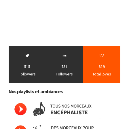
515
731
819
Followers
Followers
Total loves
Nos playlists et ambiances