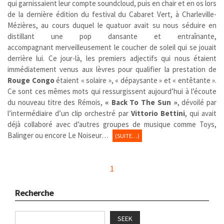
qui garnissaient leur compte soundcloud, puis
en chair et en os lors
de la dernière édition du festival du Cabaret Vert, à Charleville-
Mézières, au cours duquel le quatuor avait su nous séduire en
distillant une pop dansante et entraînante,
accompagnant merveilleusement le coucher de soleil qui se jouait
derrière lui. Ce jour-là, les premiers adjectifs qui nous étaient
immédiatement venus aux lèvres pour qualifier la prestation de
Rouge Congo
étaient « solaire », « dépaysante » et « entêtante ».
Ce sont ces mêmes mots qui ressurgissent aujourd’hui à l’écoute
du nouveau titre des Rémois,
« Back To The Sun »
, dévoilé par
l’intermédiaire d’un clip orchestré par
Vittorio Bettini
, qui avait
déjà collaboré avec d’autres groupes de musique comme Toys,
Balinger ou encore Le Noiseur…
(SUITE…)
1
Recherche
SEEK