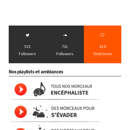
515
731
819
Followers
Followers
Total loves
Nos playlists et ambiances