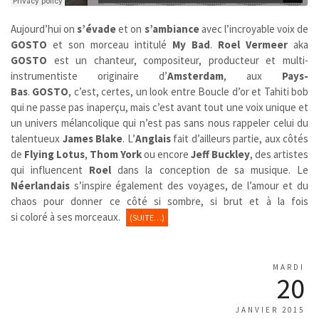
Aujourd’hui on
s’évade
et on
s’ambiance
avec l’incroyable voix de
GOSTO
et son morceau intitulé
My Bad
.
Roel Vermeer
aka
GOSTO
est un chanteur, compositeur, producteur et multi-
instrumentiste originaire d’
Amsterdam
, aux
Pays-
Bas
.
GOSTO
,
c’est, certes, un look entre Boucle d’or et Tahiti bob
qui ne passe pas inaperçu, mais c’est avant tout une voix unique et
un univers mélancolique qui n’est pas sans nous rappeler celui du
talentueux
James Blake
. L’
Anglais
fait d’ailleurs partie, aux côtés
de
Flying Lotus
,
Thom York
ou encore
Jeff Buckley
, des artistes
qui influencent
Roel
dans la conception de sa musique. Le
Néerlandais
s’inspire également des voyages, de l’amour et du
chaos pour donner ce côté si sombre, si brut et à la fois
si coloré à ses morceaux.
(SUITE…)
MARDI
20
JANVIER 2015