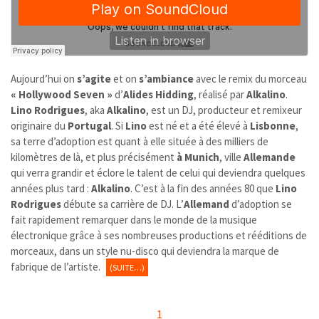
Aujourd’hui on
s’agite
et on
s’ambiance
avec le remix du morceau
« Hollywood Seven »
d’
Alides Hidding
, réalisé par
Alkalino
.
Lino Rodrigues
, aka
Alkalino
, est un DJ, producteur et remixeur
originaire du
Portugal
. Si
Lino
est né et a été élevé à
Lisbonne
,
sa terre d’adoption est quant à elle située à des milliers de
kilomètres de là, et plus précisément
à
Munich
, ville
Allemande
qui
verra grandir et éclore le talent de celui qui deviendra quelques
années plus tard :
Alkalino
. C’est à la fin des années 80 que
Lino
Rodrigues
débute sa carrière de DJ. L’
Allemand
d’adoption se
fait rapidement remarquer dans le monde de la musique
électronique grâce à ses nombreuses productions et rééditions de
morceaux, dans un style nu-disco qui deviendra la marque de
fabrique de l’artiste.
(SUITE…)
1