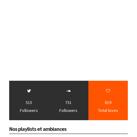
515
731
819
Followers
Followers
Total loves
Nos playlists et ambiances