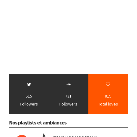
515
731
819
Followers
Followers
Total loves
Nos playlists et ambiances