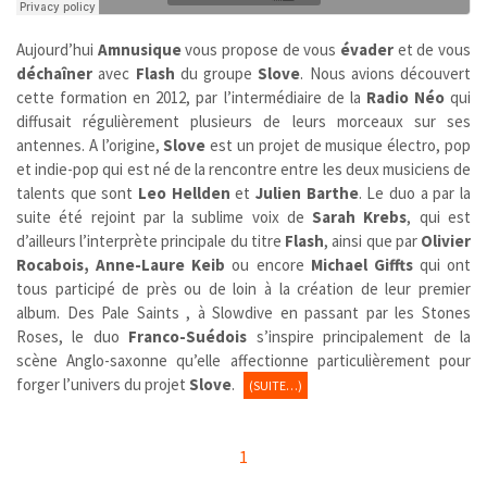
Aujourd’hui
Amnusique
vous propose de vous
évader
et de vous
déchaîner
avec
Flash
du groupe
Slove
. Nous avions découvert
cette formation en 2012, par l’intermédiaire de la
Radio Néo
qui
diffusait régulièrement plusieurs de leurs morceaux sur ses
antennes. A l’origine,
Slove
est un projet de musique électro, pop
et indie-pop qui
est né de la rencontre entre les deux musiciens de
talents que sont
Leo Hellden
et
Julien Barthe
. Le duo a par la
suite été rejoint par la sublime voix de
Sarah Krebs
, qui est
d’ailleurs l’interprète principale du titre
Flash
, ainsi que par
Olivier
Rocabois, Anne-Laure Keib
ou encore
Michael Giffts
qui ont
tous participé de près ou de loin à la création de leur premier
album. Des Pale Saints , à Slowdive en passant par les Stones
Roses, le duo
Franco-Suédois
s’inspire principalement de la
scène Anglo-saxonne qu’elle affectionne particulièrement pour
forger l’univers du projet
Slove
.
(SUITE…)
1