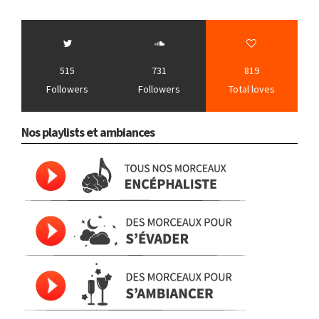
515
731
819
Followers
Followers
Total loves
Nos playlists et ambiances