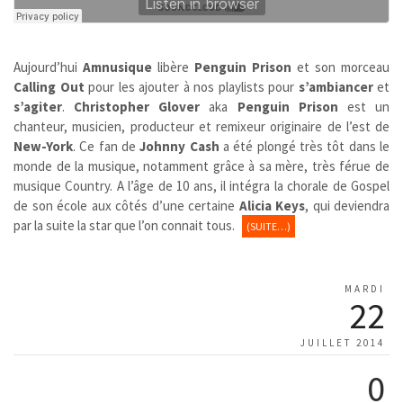
Aujourd’hui
Amnusique
libère
Penguin Prison
et son morceau
Calling Out
pour les ajouter à nos playlists pour
s’ambiancer
et
s’agiter
.
Christopher Glover
aka
Penguin Prison
est un
chanteur, musicien, producteur et remixeur originaire de l’est de
New-York
. Ce fan de
Johnny Cash
a été plongé très tôt dans le
monde de la musique, notamment grâce à sa mère, très férue de
musique Country. A l’âge de 10 ans, il intégra la chorale de Gospel
de son école aux côtés d’une certaine
Alicia Keys
, qui deviendra
par la suite la star que l’on connait tous.
(SUITE…)
MARDI
22
JUILLET 2014
0