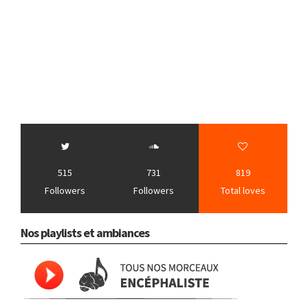
515
731
819
Followers
Followers
Total loves
Nos playlists et ambiances