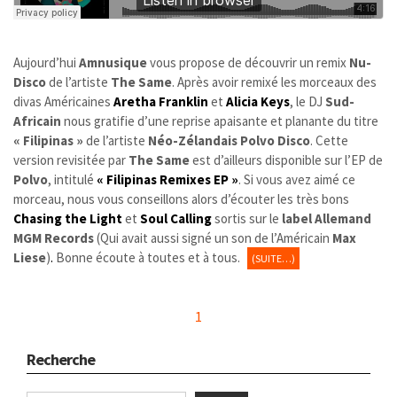
Aujourd’hui
Amnusique
vous propose de découvrir un remix
Nu-
Disco
de l’artiste
The Same
. Après avoir remixé les morceaux des
divas Américaines
Aretha Franklin
et
Alicia Keys
, le DJ
Sud-
Africain
nous gratifie d’une reprise apaisante et planante du titre
« Filipinas »
de l’artiste
Néo-Zélandais Polvo Disco
. Cette
version revisitée par
The Same
est d’ailleurs disponible sur l’EP de
Polvo
, intitulé
« Filipinas Remixes EP »
. Si vous avez aimé ce
morceau, nous vous conseillons alors d’écouter les très bons
Chasing the Light
et
Soul Calling
sortis sur le
label Allemand
MGM Records
(Qui avait aussi signé un son de l’Américain
Max
Liese
)
.
Bonne écoute à toutes et à tous.
(SUITE…)
1
Recherche