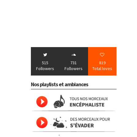
515
731
819
Followers
Followers
Total loves
Nos playlists et ambiances