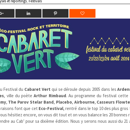
yses et reportings
,
Festivals
u Festival du
Cabaret Vert
qui se déroule depuis 2005 dans les
Arden
es
, ville du poète
Arthur Rimbaud
. Au programme du festival cett
omy
,
The Parov Stelar Band
,
Placebo
,
Airbourne
,
Casseurs Flowte
 raisons font que cet
Eco-Festival
, rentré dans le top 10 des plus gros 
 vous hésitiez encore, on vous dit tout et on vous balance les 20 bonnes 
rendre au Cab’ pour sa dixième édition. Nous y serons nous aussi du 21 