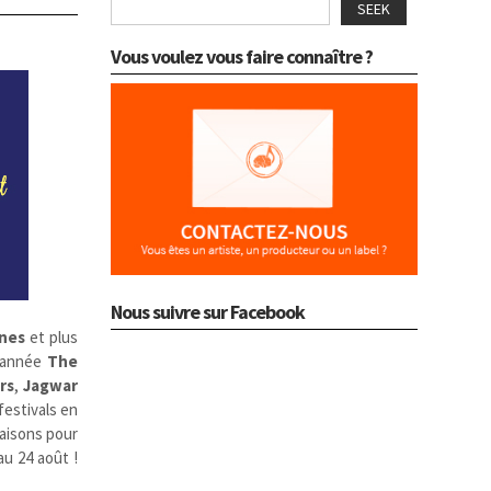
SEEK
Vous voulez vous faire connaître ?
Nous suivre sur Facebook
nes
et plus
e année
The
rs
,
Jagwar
festivals en
raisons pour
au 24 août !