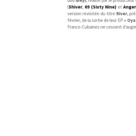
duo
Ibeyi
, réalisé par le producteur
(
Shiver
,
69 (Sixty Nine)
et
Ange
version revisitée du titre
River
, pr
février, de la sortie de leur EP
« Oya
Franco-Cubaines ne cessent d’augm