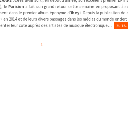
LAAKE
. Après avoir sorti, en début d’année, son excellent premier EP in
r
), le
Parisien
a fait son grand retour cette semaine en proposant à s
ésent dans le premier album éponyme d’
Ibeyi
. Depuis la publication de
 »
en 2014 et de leurs divers passages dans les médias du monde entier; 
enter leur cote auprès des artistes de musique électronique…
(SUITE…
1