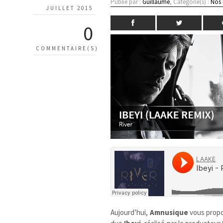
Publié par :
Guillaume
, Catégorie(s) :
Nos
JUILLET 2015
0
COMMENTAIRE(S)
Aujourd’hui,
Amnusique
vous prop