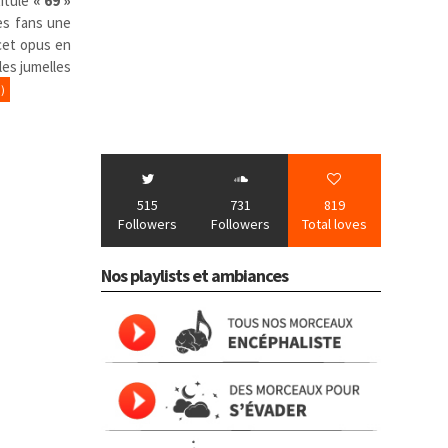
titulé
« 69 »
es fans une
 cet opus en
les jumelles
)
515
731
819
Followers
Followers
Total loves
Nos playlists et ambiances