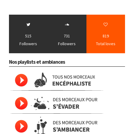
515
731
819
Followers
Followers
Total loves
Nos playlists et ambiances