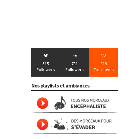
515
731
819
Followers
Followers
Total loves
Nos playlists et ambiances