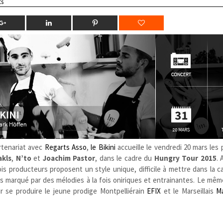
ts
rtenariat avec
Regarts Asso
,
le Bikini
accueille le vendredi 20 mars les
akls
,
N’to
et
Joachim Pastor
, dans le cadre du
Hungry Tour 2015
. 
rois producteurs proposent un style unique, difficile à mettre dans la 
s marqué par des mélodies à la fois oniriques et entrainantes. Le mêm
r se produire le jeune prodige Montpelliérain
EFIX
et le Marseillais
M