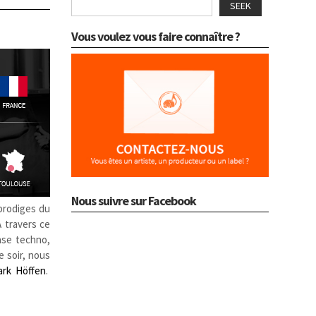
SEEK
Vous voulez vous faire connaître ?
Nous suivre sur Facebook
 prodiges du
A travers ce
case techno,
e soir, nous
ark Höffen
.