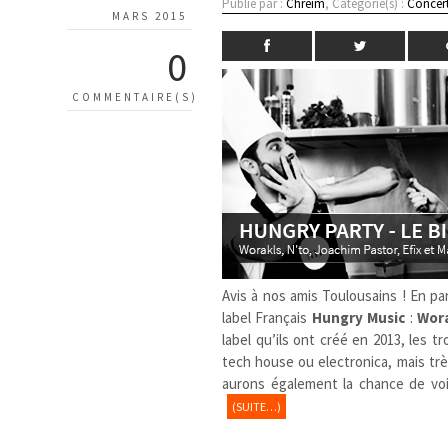
Publié par :
Chreim
, Catégorie(s) :
Concer
MARS 2015
0
COMMENTAIRE(S)
Avis à nos amis Toulousains ! En pa
label Français
Hungry Music
:
Wor
label qu’ils ont créé en 2013, les t
tech house ou electronica, mais trè
aurons également la chance de voi
(SUITE…)