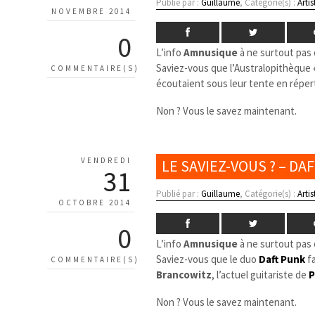
Publié par :
Guillaume
, Catégorie(s) :
Artis
NOVEMBRE 2014
0
L’info
Amnusique
à ne surtout pas 
Saviez-vous que l’Australopithèque
COMMENTAIRE(S)
écoutaient sous leur tente en réper
Non ? Vous le savez maintenant.
VENDREDI
LE SAVIEZ-VOUS ? – DA
31
Publié par :
Guillaume
, Catégorie(s) :
Artis
OCTOBRE 2014
0
L’info
Amnusique
à ne surtout pas 
Saviez-vous que le duo
Daft Punk
fa
COMMENTAIRE(S)
Brancowitz
, l’actuel guitariste de
P
Non ? Vous le savez maintenant.