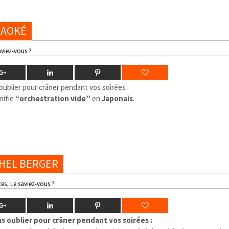
ARAOKÉ
aviez-vous ?
oublier pour crâner pendant vos soirées :
nifie
“orchestration vide”
en
Japonais
.
CHEL BERGER
tes
,
Le saviez-vous ?
s oublier pour crâner pendant vos soirées :