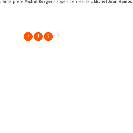
ur/
interprète
Michel Berger
s’appelait en réalité
« Michel Jean Hambu
‹
1
2
3