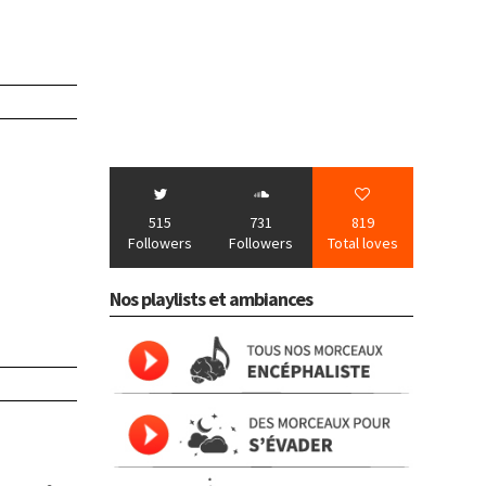
515
731
819
Followers
Followers
Total loves
Nos playlists et ambiances