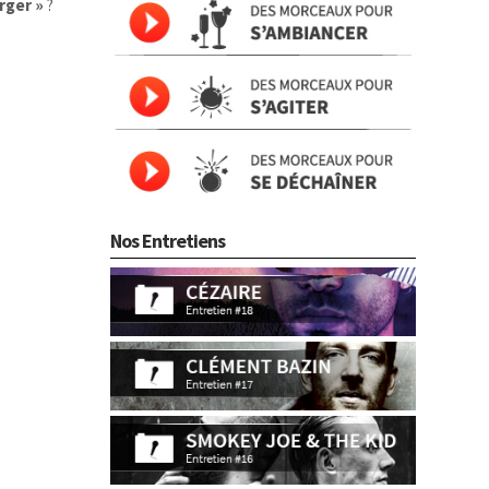
rger »
?
Nos Entretiens