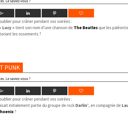
tes
,
Le saviez-vous ?
oublier pour crâner pendant vos soirées :
« Lucy »
tient son nom d’une chanson de
The Beatles
que les paléont
toriant les ossements ?
FT PUNK
tes
,
Le saviez-vous ?
oublier pour crâner pendant vos soirées :
isait initialement partie du groupe de rock
Darlin’
, en compagnie de
La
hoenix
?