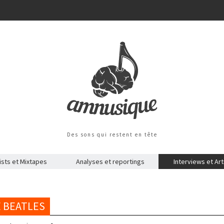
Des sons qui restent en tête
ists et Mixtapes
Analyses et reportings
Interviews et Art
E BEATLES