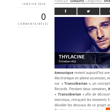
Publié par :
Guillaume
, Catégorie(s) :
Artis
JANVIER 2016
0
COMMENTAIRE(S)
Amnusique
revient aujourd’hui ave
électronique en pleine ascension, or
sur
« Transsiberian »
, un concept
Records. Pendant deux semaines,
W
« Transsiberian »
afin de découvr
morceaux, retraçant les moments fo
dévoiler les dessous de ce projet am