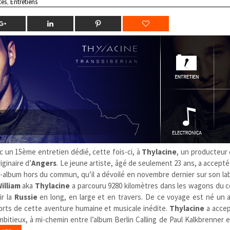
tes
,
Entretiens
c un 15ème entretien dédié, cette fois-ci, à
Thylacine
, un producteur
iginaire d’
Angers
. Le jeune artiste, âgé de seulement 23 ans, a accepté 
-album hors du commun, qu’il a dévoilé en novembre dernier sur son lab
illiam
aka
Thylacine
a parcouru 9280 kilomètres dans les wagons du cé
ir la
Russie
en long, en large et en travers. De ce voyage est né un 
rts de cette aventure humaine et musicale inédite.
Thylacine
a accep
bitieux, à mi-chemin entre l’album Berlin Calling de Paul Kalkbrenner e