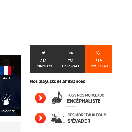
515
731
819
Followers
Followers
Total loves
Nos playlists et ambiances