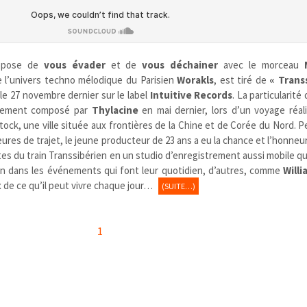
opose de
vous évader
et de
vous déchainer
avec le morceau
e l’univers techno mélodique du Parisien
Worakls
, est
tiré de
« Trans
 le 27 novembre dernier sur le label
Intuitive Records
. La particularité
ièrement composé par
Thylacine
en mai dernier, lors d’un voyage réali
tock, une ville située aux frontières de la Chine et de Corée du Nord. 
ures de trajet, le jeune producteur de 23 ans a eu la chance et l’honneu
es du train Transsibérien en un studio d’enregistrement aussi mobile q
ion dans les événements qui font leur quotidien, d’autres, comme
Will
x de ce qu’il peut vivre chaque jour…
(SUITE…)
1