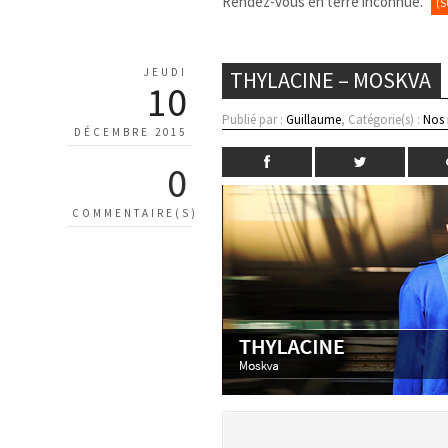
Rendez-vous en terre inconnue.
(
JEUDI
THYLACINE – MOSKVA
10
Publié par :
Guillaume
, Catégorie(s) :
Nos
DÉCEMBRE 2015
0
COMMENTAIRE(S)