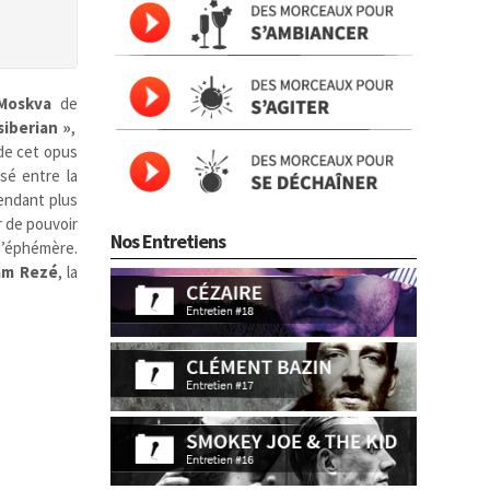
Moskva
de
siberian »
,
 de cet opus
sé entre la
Pendant plus
r de pouvoir
Nos Entretiens
u’éphémère.
iam Rezé
, la