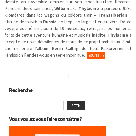
dévoilé en novembre dernier sur son label Intuitive Records.
Pendant deux semaines,
William
aka
Thylacine
a parcouru 9280
kilomètres dans les wagons du célèbre train
« Transsiberian »
afin de découvrir la
Russie
en long, en large et en travers. De ce
voyage est né un album de 10 morceaux, retraçant les moments
forts de cette aventure humaine et musicale inédite.
Thylacine
a
accepté de nous dévoiler les dessous de ce projet ambitieux, à mi-
chemin entre l’album Berlin Calling de Paul Kalkbrenner et
l’émission Rendez-vous en terre inconnue.
(SUITE…)
1
Recherche
SEEK
Vous voulez vous faire connaître ?