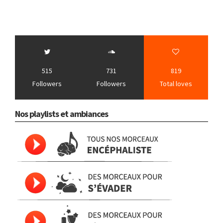
515
731
819
Followers
Followers
Total loves
Nos playlists et ambiances